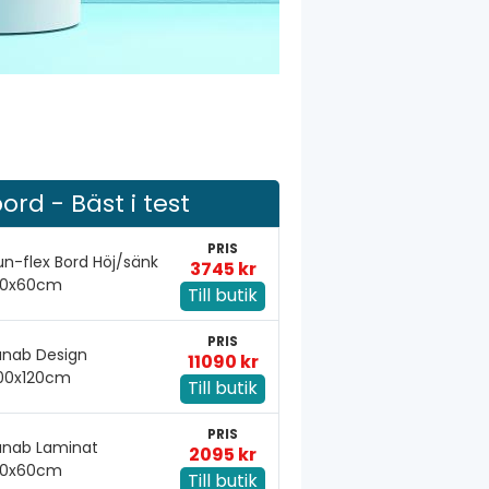
ord - Bäst i test
PRIS
un-flex Bord Höj/sänk
3745 kr
20x60cm
Till butik
PRIS
anab Design
11090 kr
00x120cm
Till butik
PRIS
anab Laminat
2095 kr
20x60cm
Till butik