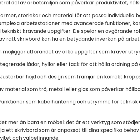
tral del av arbetsmiljön som påverkar produktivitet, häl
 former, storlekar och material för att passa individuella
l komplexa arbetsstationer med avancerade funktioner, ka
ll tekniskt krävande uppgifter. De spelar en avgörande r
t av rätt skrivbord kan ha en betydande inverkan på arbets
 möjliggör utförandet av olika uppgifter som kräver utr
tegrerade lådor, hyllor eller fack för att hålla ordning på
Justerbar höjd och design som främjar en korrekt kropps
v material som trä, metall eller glas som påverkar hållb
unktioner som kabelhantering och utrymme för teknisk 
et mer än bara en möbel; det är ett verktyg som stödjer
 ett skrivbord som är anpassat till dina specifika behov
ivitet och välbefinnande.