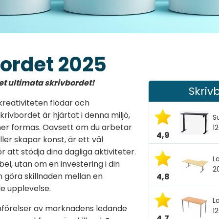
bordet 2025
t ultimata skrivbordet!
Skrivb
kreativiteten flödar och
krivbordet är hjärtat i denna miljö,
S
oner formas. Oavsett om du arbetar
1
4,9
ller skapar konst, är ett väl
att stödja dina dagliga aktiviteter.
L
l, utan om en investering i din
2
n göra skillnaden mellan en
4,8
e upplevelse.
L
mförelser av marknadens ledande
1
4,7