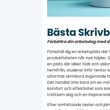
Bästa Skriv
Förbättra din arbetsdag med de
Föreställ dig en arbetsplats där 
produktiviteten når nya höjder. S
en plats där idéer föds och visi
hemifrån, studerar inför tentor e
utformat skrivbord avgörande för 
Det handlar inte bara om en möbe
komfort och effektivitet som ka
tröttsam dag och en inspirerand
Efter omfattande tester och jä