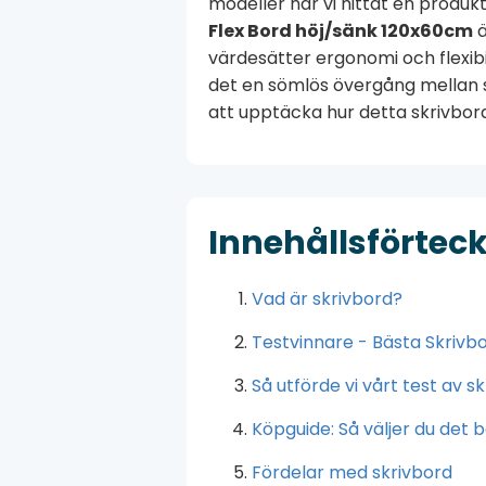
modeller har vi hittat en produkt
Flex Bord höj/sänk 120x60cm
ä
värdesätter ergonomi och flexibil
det en sömlös övergång mellan si
att upptäcka hur detta skrivbord
Innehållsförtec
Vad är skrivbord?
Testvinnare - Bästa Skrivb
Så utförde vi vårt test av s
Köpguide: Så väljer du det 
Fördelar med skrivbord