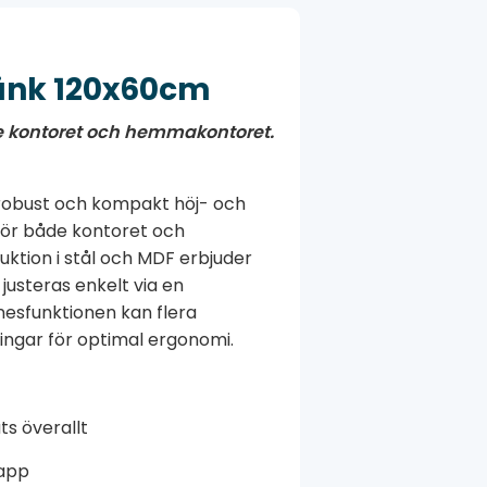
sänk 120x60cm
de kontoret och hemmakontoret.
 robust och kompakt höj- och
för både kontoret och
ktion i stål och MDF erbjuder
 justeras enkelt via en
nesfunktionen kan flera
ningar för optimal ergonomi.
s överallt
 app