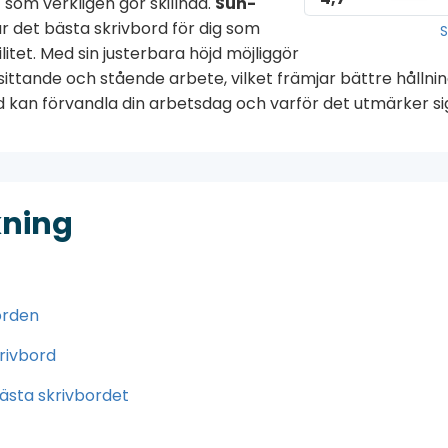
 som verkligen gör skillnad.
Sun-
r det bästa skrivbord för dig som
S
itet. Med sin justerbara höjd möjliggör
ttande och stående arbete, vilket främjar bättre hållning
 kan förvandla din arbetsdag och varför det utmärker sig 
kning
orden
krivbord
bästa skrivbordet