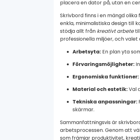
placera en dator på, utan en cen
Skrivbord finns i en mängd olika
enkla, minimalistiska design til
stödja allt från
kreativt arbete
ti
professionella miljöer, och vale
Arbetsyta:
En plan yta som
Förvaringsmöjligheter:
In
Ergonomiska funktioner:
Material och estetik:
Val a
Tekniska anpassningar:
F
skärmar.
Sammanfattningsvis är skrivbord
arbetsprocessen. Genom att välja
som främjar produktivitet, kreat