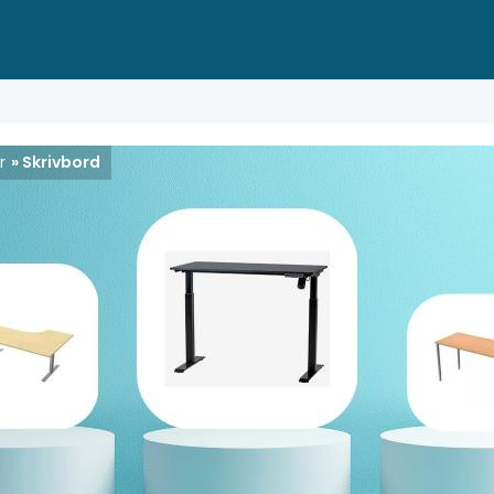
r
» Skrivbord